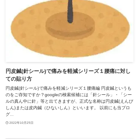
円皮鍼(針シール)で痛みを軽減シリーズ１腰痛に対し
ての貼り方
円皮鍼(針シール)で痛みを軽減シリーズ１腰痛編 円皮鍼というも
のをご存知ですか？googleの検索候補には「針シール」・「シー
ルの真ん中に針」等と出てきますが、正式な名称は円皮鍼(えんぴ
しん)または皮内鍼（ひないしん）といいます。 以前にも当ブロ
グ...
2022年10月25日