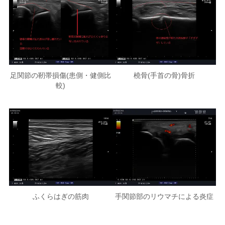
足関節の靭帯損傷(患側・健側比
橈骨(手首の骨)骨折
較)
ふくらはぎの筋肉
手関節部のリウマチによる炎症