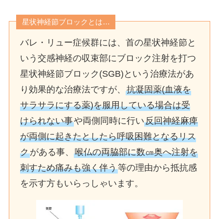
星状神経節ブロックとは…
バレ・リュー症候群には、首の星状神経節と
いう交感神経の収束部にブロック注射を打つ
星状神経節ブロック(SGB)という治療法があ
り効果的な治療法ですが、
抗凝固薬(血液を
サラサラにする薬)を服用している場合は受
けられない事
や両側同時に行い
反回神経麻痺
が両側に起きたとしたら呼吸困難となるリス
ク
がある事、
喉仏の両脇部に数㎝奥へ注射を
刺すため痛みも強く伴う
等の理由から抵抗感
を示す方もいらっしゃいます。