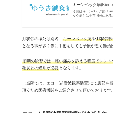
キーンベック病(Kienb
今回はキーンベック病(Ki
ック病とは手首周囲にある
月状骨の壊死は別名「
キーンベック病
や
月状骨軟
となる事が多く仮に手術をしても予後が悪く難治性
初期の段階では、軽い痛みを訴える程度でレント
鞘炎との鑑別が必要
となります。
（当院では、エコー(超音波観察装置)にて患部を
頂くため医療機関をご紹介させて頂いております