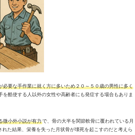
が必要な手作業に就く方に多いため２０～５０歳の男性に多く
手を酷使する人以外の女性や高齢者にも発症する場合もありま
る微小外小説が有力
で、骨の大半を関節軟骨に覆われている月
された結果、栄養を失った月状骨が壊死を起こすのだと考えら