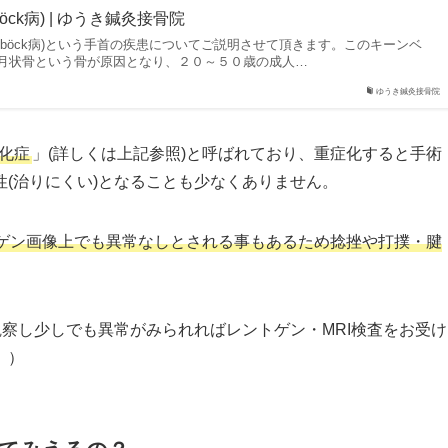
öck病) | ゆうき鍼灸接骨院
enböck病)という手首の疾患についてご説明させて頂きます。このキーンベ
月状骨という骨が原因となり、２０～５０歳の成人…
ゆうき鍼灸接骨院
化症
」(詳しくは上記参照)と呼ばれており、重症化すると手術
(治りにくい)となることも少なくありません。
ゲン画像上でも異常なしとされる事もあるため捻挫や打撲・腱
観察し少しでも異常がみられればレントゲン・MRI検査をお受け
。）