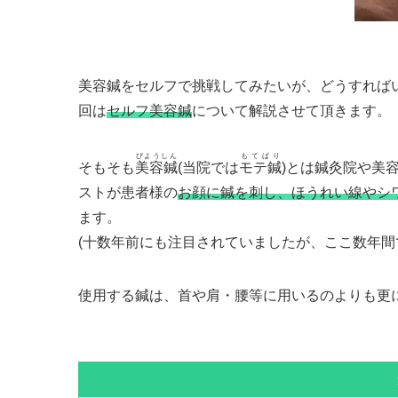
美容鍼をセルフで挑戦してみたいが、どうすれば
回は
セルフ美容鍼
について解説させて頂きます。
びようしん
もてばり
そもそも
美容鍼
(当院では
モテ鍼
)とは鍼灸院や美
ストが患者様の
お顔に鍼を刺し、ほうれい線やシ
ます。
(十数年前にも注目されていましたが、ここ数年間
使用する鍼は、首や肩・腰等に用いるのよりも更