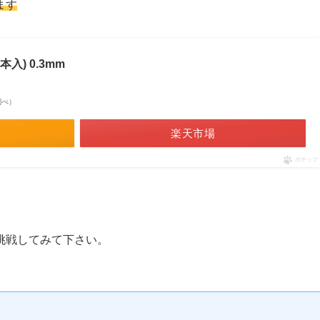
ます
入) 0.3mm
n調べ）
楽天市場
ポチップ
挑戦してみて下さい。