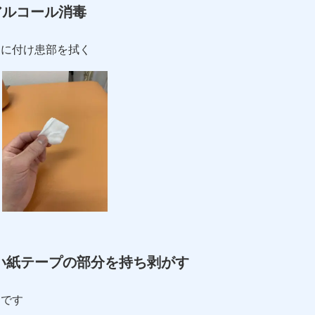
アルコール消毒
ュに付け患部を拭く
い紙テープの部分を持ち剥がす
利です