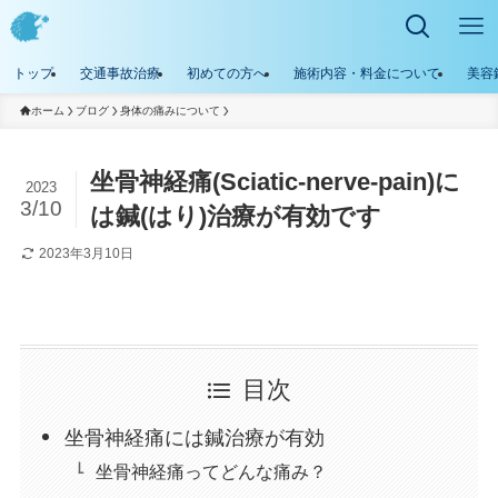
トップ
交通事故治療
初めての方へ
施術内容・料金について
美容
ホーム
ブログ
身体の痛みについて
坐骨神経痛(Sciatic-nerve-pain)に
2023
3/10
は鍼(はり)治療が有効です
2023年3月10日
目次
坐骨神経痛には鍼治療が有効
坐骨神経痛ってどんな痛み？