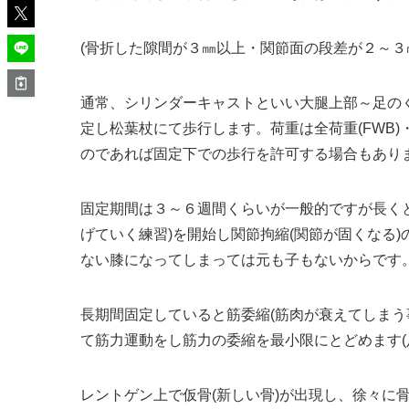
(骨折した隙間が３㎜以上・関節面の段差が２～３
通常、シリンダーキャストといい大腿上部～足の
定し松葉杖にて歩行します。荷重は全荷重(FWB)
のであれば固定下での歩行を許可する場合もあり
固定期間は３～６週間くらいが一般的ですが長く
げていく練習)を開始し関節拘縮(関節が固くなる)
ない膝になってしまっては元も子もないからです
長期間固定していると筋委縮(筋肉が衰えてしまう
て筋力運動をし筋力の委縮を最小限にとどめます(
レントゲン上で仮骨(新しい骨)が出現し、徐々に