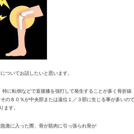
折についてお話したいと思います。
、特に転倒などで直接膝を強打して発生することが多く骨折線
、その８０％が中央部または遠位１／３部に生じる事が多いの
ります。
が急激に入った際、骨が筋肉に引っ張られ骨が