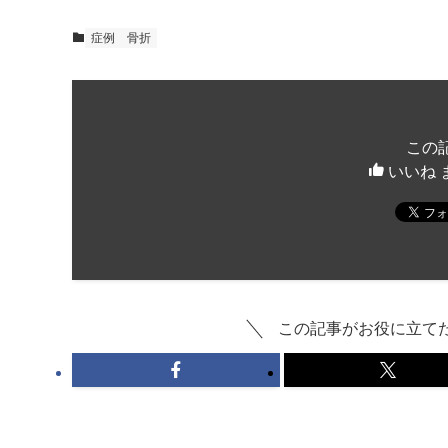
症例 骨折
この
いいね 
この記事がお役に立て