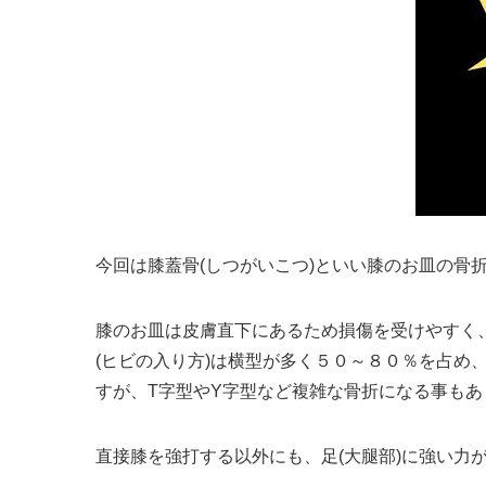
今回は膝蓋骨(しつがいこつ)といい膝のお皿の骨
膝のお皿は皮膚直下にあるため損傷を受けやすく
(ヒビの入り方)は横型が多く５０～８０％を占め
すが、T字型やY字型など複雑な骨折になる事もあ
直接膝を強打する以外にも、足(大腿部)に強い力