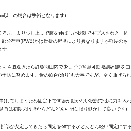
㎜以上の場合は手術となります)
くるぶしより少し上まで膝を伸ばした状態でギプスを巻き、固
・部分荷重(PWB)かは骨折の程度により異なりますが軽度のも
ます。
とも４週過ぎたら許容範囲内で少しずつ関節可動域訓練(膝を曲
の予防に努めます。骨の癒合(治り)も大事ですが、全く曲げら
。
事)してしまうため固定下で関節が動かない状態で膝に力を入
足首は初期の段階からどんどん可能な限り動かして良いです)
骨折部が安定してきたら固定をoffするかどんどん軽い固定にす